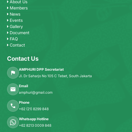
About Us
Members
News
Events
Gallery
Document
FAQ
Contact
Contact Us
AMPHURI DPP Secretariat
Jl. Dr Saharjo No 105 C Tebet, South Jakarta
Email
amphuri@gmail.com
Phone
+62 (21) 8299 848
Whatsapp Hotline
+62 8213 0009 848