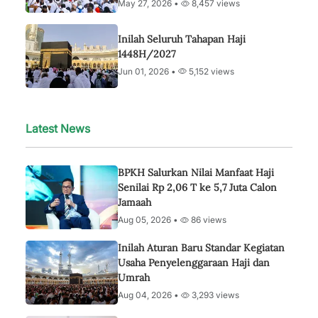
May 27, 2026 •
8,457 views
Inilah Seluruh Tahapan Haji
1448H/2027
Jun 01, 2026 •
5,152 views
Latest News
BPKH Salurkan Nilai Manfaat Haji
Senilai Rp 2,06 T ke 5,7 Juta Calon
Jamaah
Aug 05, 2026 •
86 views
Inilah Aturan Baru Standar Kegiatan
Usaha Penyelenggaraan Haji dan
Umrah
Aug 04, 2026 •
3,293 views