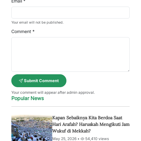
Email *
Your email will not be published.
Comment *
Submit Comment
Your comment will appear after admin approval.
Popular News
Kapan Sebaiknya Kita Berdoa Saat
Hari Arafah? Haruskah Mengikuti Jam
Wukuf di Mekkah?
May 25, 2026 •
54,410 views