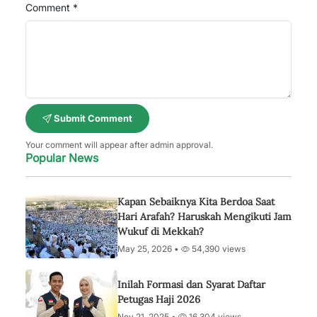
Comment *
Submit Comment
Your comment will appear after admin approval.
Popular News
Kapan Sebaiknya Kita Berdoa Saat
Hari Arafah? Haruskah Mengikuti Jam
Wukuf di Mekkah?
May 25, 2026 •
54,390 views
Inilah Formasi dan Syarat Daftar
Petugas Haji 2026
Nov 21, 2025 •
16,304 views