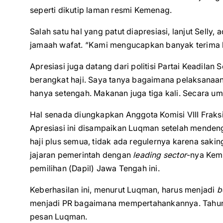
seperti dikutip laman resmi Kemenag.
Salah satu hal yang patut diapresiasi, lanjut Selly
jamaah wafat. “Kami mengucapkan banyak terima kas
Apresiasi juga datang dari politisi Partai Keadilan
berangkat haji. Saya tanya bagaimana pelaksanaa
hanya setengah. Makanan juga tiga kali. Secara umu
Hal senada diungkapkan Anggota Komisi VIII Frak
Apresiasi ini disampaikan Luqman setelah mendeng
haji plus semua, tidak ada regulernya karena sak
jajaran pemerintah dengan
leading sector
-nya Kem
pemilihan (Dapil) Jawa Tengah ini.
Keberhasilan ini, menurut Luqman, harus menjadi
b
menjadi PR bagaimana mempertahankannya. Tahun ber
pesan Luqman.