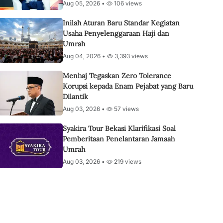
Aug 05, 2026 •
106 views
Inilah Aturan Baru Standar Kegiatan
Usaha Penyelenggaraan Haji dan
Umrah
Aug 04, 2026 •
3,393 views
Menhaj Tegaskan Zero Tolerance
Korupsi kepada Enam Pejabat yang Baru
Dilantik
Aug 03, 2026 •
57 views
Syakira Tour Bekasi Klarifikasi Soal
Pemberitaan Penelantaran Jamaah
Umrah
Aug 03, 2026 •
219 views