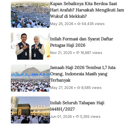
Kapan Sebaiknya Kita Berdoa Saat
Hari Arafah? Haruskah Mengikuti Jam
Wukuf di Mekkah?
May 25, 2026 •
54,435 views
Inilah Formasi dan Syarat Daftar
Petugas Haji 2026
Nov 21, 2025 •
16,687 views
Jamaah Haji 2026 Tembus 1,7 Juta
Orang, Indonesia Masih yang
Terbanyak
May 27, 2026 •
8,585 views
Inilah Seluruh Tahapan Haji
1448H/2027
Jun 01, 2026 •
5,355 views