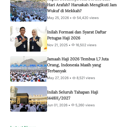
Hari Arafah? Haruskah Mengikuti Jam
Wukuf di Mekkah?
May 25, 2026 •
54,420 views
Inilah Formasi dan Syarat Daftar
Petugas Haji 2026
Nov 21, 2025 •
16,502 views
Jamaah Haji 2026 Tembus 1,7 Juta
Orang, Indonesia Masih yang
Terbanyak
May 27, 2026 •
8,521 views
Inilah Seluruh Tahapan Haji
1448H/2027
Jun 01, 2026 •
5,260 views