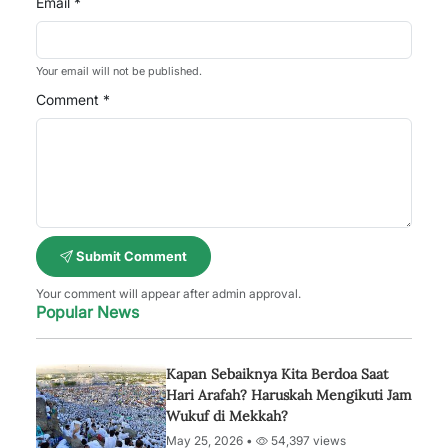
Email *
Your email will not be published.
Comment *
Submit Comment
Your comment will appear after admin approval.
Popular News
Kapan Sebaiknya Kita Berdoa Saat
Hari Arafah? Haruskah Mengikuti Jam
Wukuf di Mekkah?
May 25, 2026 •
54,397 views