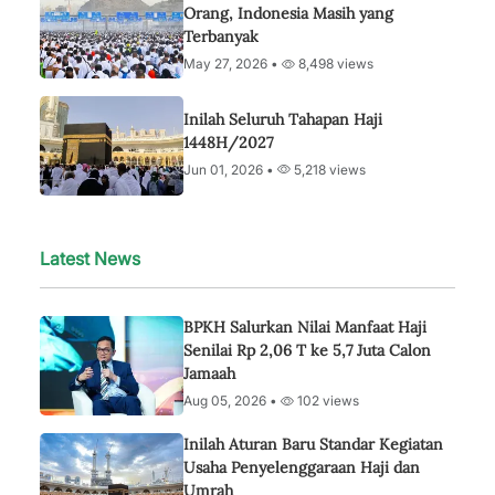
Orang, Indonesia Masih yang
Terbanyak
May 27, 2026 •
8,498 views
Inilah Seluruh Tahapan Haji
1448H/2027
Jun 01, 2026 •
5,218 views
Latest News
BPKH Salurkan Nilai Manfaat Haji
Senilai Rp 2,06 T ke 5,7 Juta Calon
Jamaah
Aug 05, 2026 •
102 views
Inilah Aturan Baru Standar Kegiatan
Usaha Penyelenggaraan Haji dan
Umrah