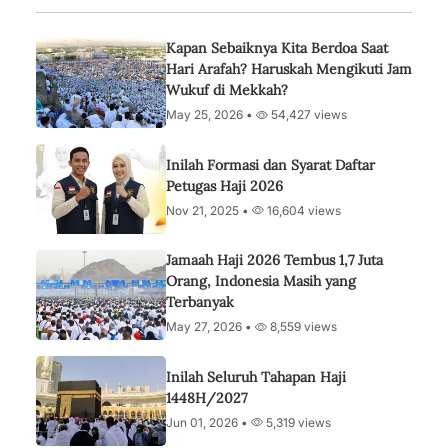
Kapan Sebaiknya Kita Berdoa Saat
Hari Arafah? Haruskah Mengikuti Jam
Wukuf di Mekkah?
May 25, 2026 •
54,427 views
Inilah Formasi dan Syarat Daftar
Petugas Haji 2026
Nov 21, 2025 •
16,604 views
Jamaah Haji 2026 Tembus 1,7 Juta
Orang, Indonesia Masih yang
Terbanyak
May 27, 2026 •
8,559 views
Inilah Seluruh Tahapan Haji
1448H/2027
Jun 01, 2026 •
5,319 views