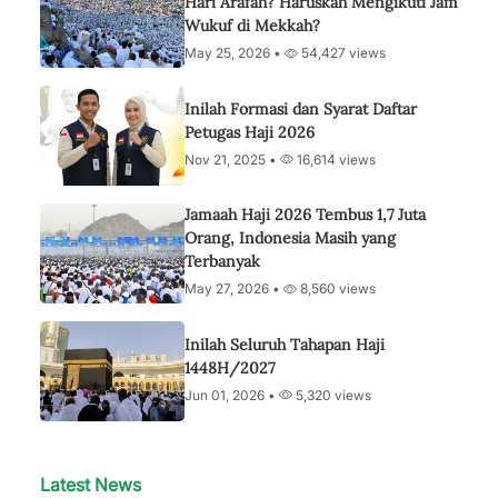
Hari Arafah? Haruskah Mengikuti Jam
Wukuf di Mekkah?
May 25, 2026 •
54,427 views
Inilah Formasi dan Syarat Daftar
Petugas Haji 2026
Nov 21, 2025 •
16,614 views
Jamaah Haji 2026 Tembus 1,7 Juta
Orang, Indonesia Masih yang
Terbanyak
May 27, 2026 •
8,560 views
Inilah Seluruh Tahapan Haji
1448H/2027
Jun 01, 2026 •
5,320 views
Latest News