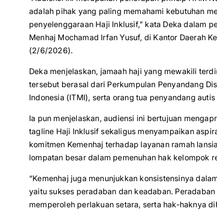
adalah pihak yang paling memahami kebutuhan mer
penyelenggaraan Haji Inklusif,” kata Deka dalam 
Menhaj Mochamad Irfan Yusuf, di Kantor Daerah Ke
(2/6/2026).
Deka menjelaskan, jamaah haji yang mewakili terdiri
tersebut berasal dari Perkumpulan Penyandang Disa
Indonesia (ITMI), serta orang tua penyandang auti
Ia pun menjelaskan, audiensi ini bertujuan menga
tagline Haji Inklusif sekaligus menyampaikan aspi
komitmen Kemenhaj terhadap layanan ramah lansi
lompatan besar dalam pemenuhan hak kelompok ren
“Kemenhaj juga menunjukkan konsistensinya dalam
yaitu sukses peradaban dan keadaban. Peradaban 
memperoleh perlakuan setara, serta hak-haknya diho