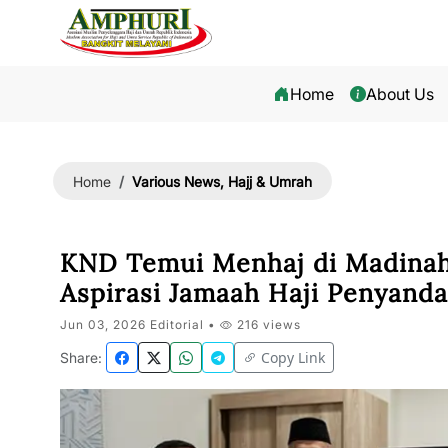
Home
About Us
Various News, Hajj & Umrah
Home
KND Temui Menhaj di Madinah,
Aspirasi Jamaah Haji Penyanda
Jun 03, 2026 Editorial •
216 views
Copy Link
Share: