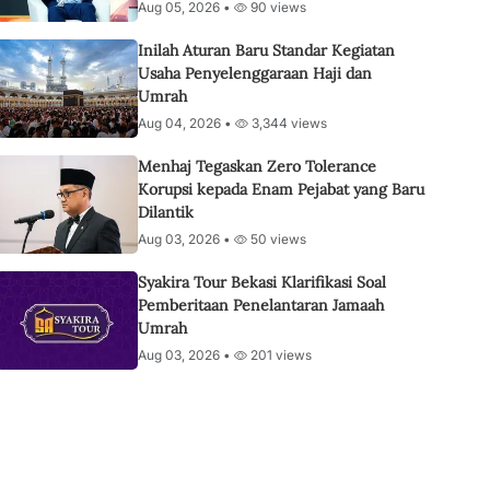
Aug 05, 2026 •
90 views
Inilah Aturan Baru Standar Kegiatan
Usaha Penyelenggaraan Haji dan
Umrah
Aug 04, 2026 •
3,344 views
Menhaj Tegaskan Zero Tolerance
Korupsi kepada Enam Pejabat yang Baru
Dilantik
Aug 03, 2026 •
50 views
Syakira Tour Bekasi Klarifikasi Soal
Pemberitaan Penelantaran Jamaah
Umrah
Aug 03, 2026 •
201 views