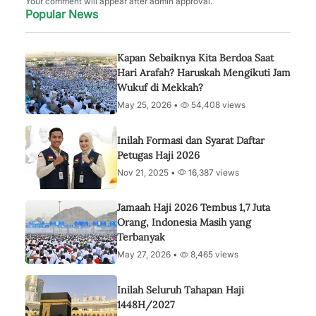
Your comment will appear after admin approval.
Popular News
Kapan Sebaiknya Kita Berdoa Saat
Hari Arafah? Haruskah Mengikuti Jam
Wukuf di Mekkah?
May 25, 2026 •
54,408 views
Inilah Formasi dan Syarat Daftar
Petugas Haji 2026
Nov 21, 2025 •
16,387 views
Jamaah Haji 2026 Tembus 1,7 Juta
Orang, Indonesia Masih yang
Terbanyak
May 27, 2026 •
8,465 views
Inilah Seluruh Tahapan Haji
1448H/2027