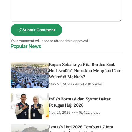
Submit Comment
Your comment will appear after admin approval.
Popular News
Kapan Sebaiknya Kita Berdoa Saat
Hari Arafah? Haruskah Mengikuti Jam
Wukuf di Mekkah?
May 25, 2026 •
54,410 views
Inilah Formasi dan Syarat Daftar
Petugas Haji 2026
Nov 21, 2025 •
16,422 views
Jamaah Haji 2026 Tembus 1,7 Juta