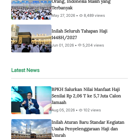
Orang, Indonesia Masih yang
Terbanyak
May 27, 2026 •
8,489 views
Inilah Seluruh Tahapan Haji
1448H/2027
Jun 01, 2026 •
5,204 views
Latest News
BPKH Salurkan Nilai Manfaat Haji
Senilai Rp 2,06 T ke 5,7 Juta Calon
Jamaah
Aug 05, 2026 •
102 views
Inilah Aturan Baru Standar Kegiatan
Usaha Penyelenggaraan Haji dan
Umrah