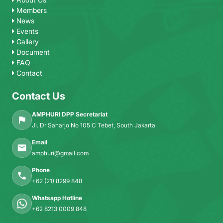
Members
News
Events
Gallery
Document
FAQ
Contact
Contact Us
AMPHURI DPP Secretariat
Jl. Dr Saharjo No 105 C Tebet, South Jakarta
Email
amphuri@gmail.com
Phone
+62 (21) 8299 848
Whatsapp Hotline
+62 8213 0009 848