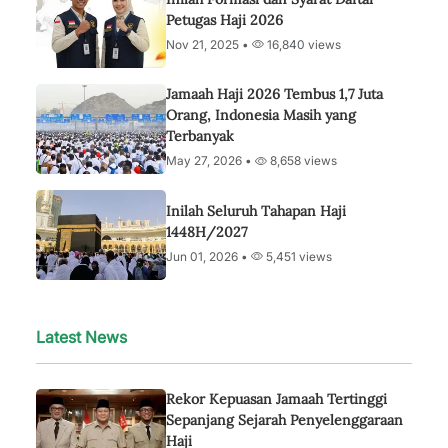
Petugas Haji 2026
Nov 21, 2025 •
16,840 views
Jamaah Haji 2026 Tembus 1,7 Juta
Orang, Indonesia Masih yang
Terbanyak
May 27, 2026 •
8,658 views
Inilah Seluruh Tahapan Haji
1448H/2027
Jun 01, 2026 •
5,451 views
Latest News
Rekor Kepuasan Jamaah Tertinggi
Sepanjang Sejarah Penyelenggaraan
Haji