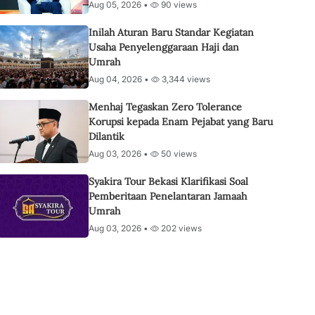
Aug 05, 2026 •
90 views
Inilah Aturan Baru Standar Kegiatan
Usaha Penyelenggaraan Haji dan
Umrah
Aug 04, 2026 •
3,344 views
Menhaj Tegaskan Zero Tolerance
Korupsi kepada Enam Pejabat yang Baru
Dilantik
Aug 03, 2026 •
50 views
Syakira Tour Bekasi Klarifikasi Soal
Pemberitaan Penelantaran Jamaah
Umrah
Aug 03, 2026 •
202 views