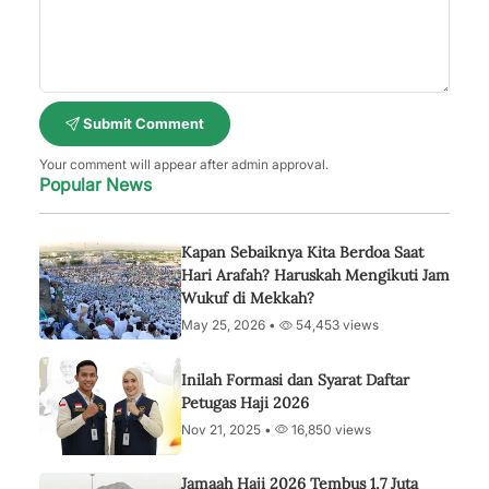
Submit Comment
Your comment will appear after admin approval.
Popular News
Kapan Sebaiknya Kita Berdoa Saat
Hari Arafah? Haruskah Mengikuti Jam
Wukuf di Mekkah?
May 25, 2026 •
54,453 views
Inilah Formasi dan Syarat Daftar
Petugas Haji 2026
Nov 21, 2025 •
16,850 views
Jamaah Haji 2026 Tembus 1,7 Juta