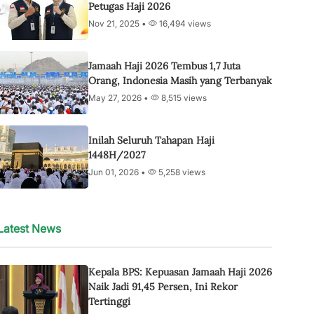
Petugas Haji 2026
Nov 21, 2025 •
16,494 views
Jamaah Haji 2026 Tembus 1,7 Juta
Orang, Indonesia Masih yang Terbanyak
May 27, 2026 •
8,515 views
Inilah Seluruh Tahapan Haji
1448H/2027
Jun 01, 2026 •
5,258 views
Latest News
Kepala BPS: Kepuasan Jamaah Haji 2026
Naik Jadi 91,45 Persen, Ini Rekor
Tertinggi