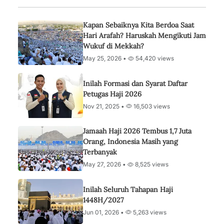
Kapan Sebaiknya Kita Berdoa Saat
Hari Arafah? Haruskah Mengikuti Jam
Wukuf di Mekkah?
May 25, 2026 •
54,420 views
Inilah Formasi dan Syarat Daftar
Petugas Haji 2026
Nov 21, 2025 •
16,503 views
Jamaah Haji 2026 Tembus 1,7 Juta
Orang, Indonesia Masih yang
Terbanyak
May 27, 2026 •
8,525 views
Inilah Seluruh Tahapan Haji
1448H/2027
Jun 01, 2026 •
5,263 views