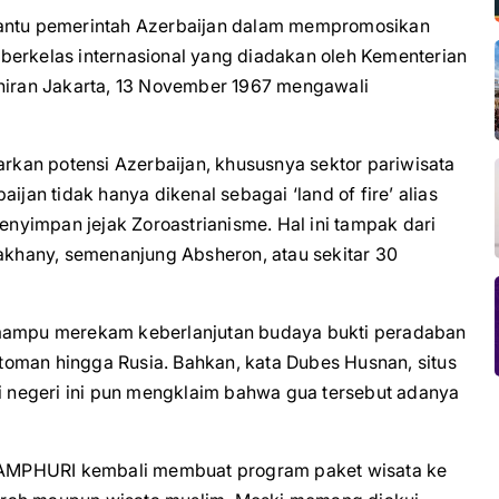
bantu pemerintah Azerbaijan dalam mempromosikan
berkelas internasional yang diadakan oleh Kementerian
ahiran Jakarta, 13 November 1967 mengawali
kan potensi Azerbaijan, khususnya sektor pariwisata
ijan tidak hanya dikenal sebagai ‘land of fire’ alias
menyimpan jejak Zoroastrianisme. Hal ini tampak dari
rakhany, semenanjung Absheron, atau sekitar 30
ampu merekam keberlanjutan budaya bukti peradaban
Ottoman hingga Rusia. Bahkan, kata Dubes Husnan, situs
pi negeri ini pun mengklaim bahwa gua tersebut adanya
 AMPHURI kembali membuat program paket wisata ke