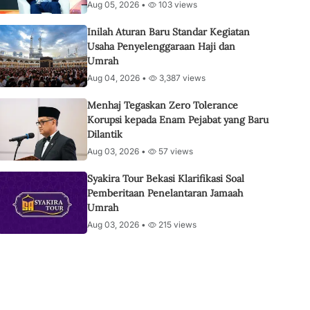
Aug 05, 2026 •
103 views
Inilah Aturan Baru Standar Kegiatan
Usaha Penyelenggaraan Haji dan
Umrah
Aug 04, 2026 •
3,387 views
Menhaj Tegaskan Zero Tolerance
Korupsi kepada Enam Pejabat yang Baru
Dilantik
Aug 03, 2026 •
57 views
Syakira Tour Bekasi Klarifikasi Soal
Pemberitaan Penelantaran Jamaah
Umrah
Aug 03, 2026 •
215 views