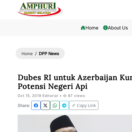
Home
About Us
DPP News
Home
Dubes RI untuk Azerbaijan K
Potensi Negeri Api
Oct 15, 2019 Editorial •
87 views
Copy Link
Share: