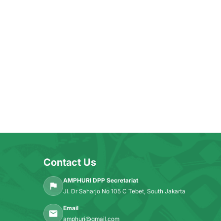
Contact Us
AMPHURI DPP Secretariat
Jl. Dr Saharjo No 105 C Tebet, South Jakarta
Email
amphuri@gmail.com