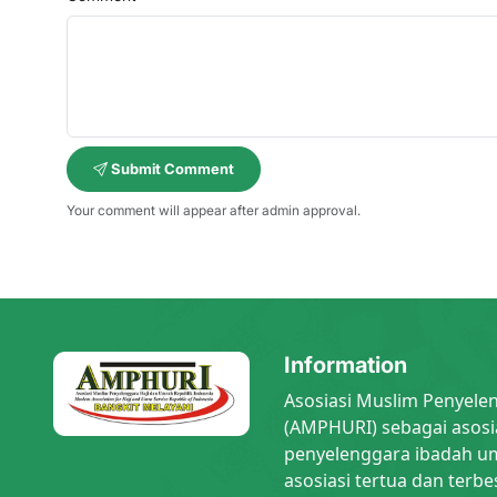
Submit Comment
Your comment will appear after admin approval.
Information
Asosiasi Muslim Penyele
(AMPHURI) sebagai asosi
penyelenggara ibadah um
asosiasi tertua dan terbe