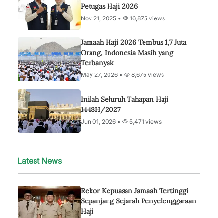
Petugas Haji 2026
Nov 21, 2025 •
16,875 views
Jamaah Haji 2026 Tembus 1,7 Juta
Orang, Indonesia Masih yang
Terbanyak
May 27, 2026 •
8,675 views
Inilah Seluruh Tahapan Haji
1448H/2027
Jun 01, 2026 •
5,471 views
Latest News
Rekor Kepuasan Jamaah Tertinggi
Sepanjang Sejarah Penyelenggaraan
Haji