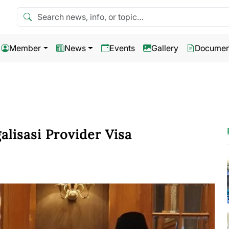
Search news
Member
News
Events
Gallery
Documen
lisasi Provider Visa