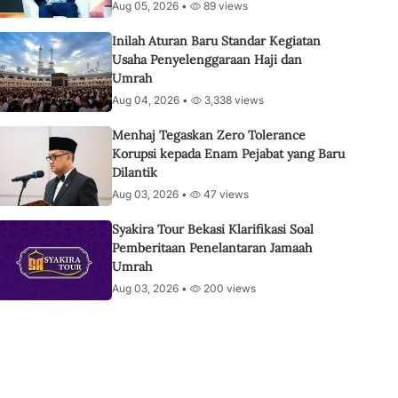
Aug 05, 2026 •
89 views
Inilah Aturan Baru Standar Kegiatan
Usaha Penyelenggaraan Haji dan
Umrah
Aug 04, 2026 •
3,338 views
Menhaj Tegaskan Zero Tolerance
Korupsi kepada Enam Pejabat yang Baru
Dilantik
Aug 03, 2026 •
47 views
Syakira Tour Bekasi Klarifikasi Soal
Pemberitaan Penelantaran Jamaah
Umrah
Aug 03, 2026 •
200 views