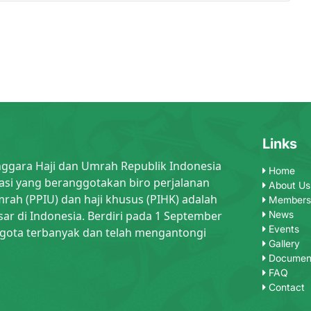
Links
nggara Haji dan Umrah Republik Indonesia
Home
asi yang beranggotakan biro perjalanan
About Us
rah (PPIU) dan haji khusus (PIHK) adalah
Members
sar di Indonesia. Berdiri pada 1 September
News
Events
gota terbanyak dan telah mengantongi
Gallery
Documen
FAQ
Contact