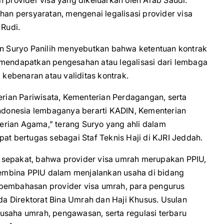
n provider visa yang dikeluarkan oleh Arab Saudi.
n persyaratan, mengenai legalisasi provider visa
 Rudi.
 Suryo Panilih menyebutkan bahwa ketentuan kontrak
 mendapatkan pengesahan atau legalisasi dari lembaga
 kebenaran atau validitas kontrak.
ian Pariwisata, Kementerian Perdagangan, serta
 Indonesia lembaganya berarti KADIN, Kementerian
erian Agama,” terang Suryo yang ahli dalam
 bertugas sebagai Staf Teknis Haji di KJRI Jeddah.
 sepakat, bahwa provider visa umrah merupakan PPIU,
embina PPIU dalam menjalankan usaha di bidang
 pembahasan provider visa umrah, para pengurus
a Direktorat Bina Umrah dan Haji Khusus. Usulan
usaha umrah, pengawasan, serta regulasi terbaru