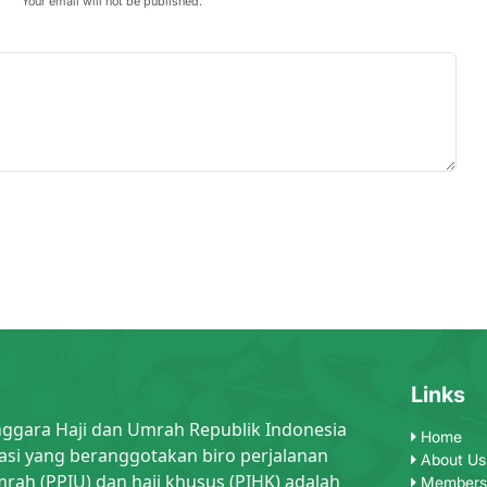
Your email will not be published.
Links
nggara Haji dan Umrah Republik Indonesia
Home
asi yang beranggotakan biro perjalanan
About Us
rah (PPIU) dan haji khusus (PIHK) adalah
Members