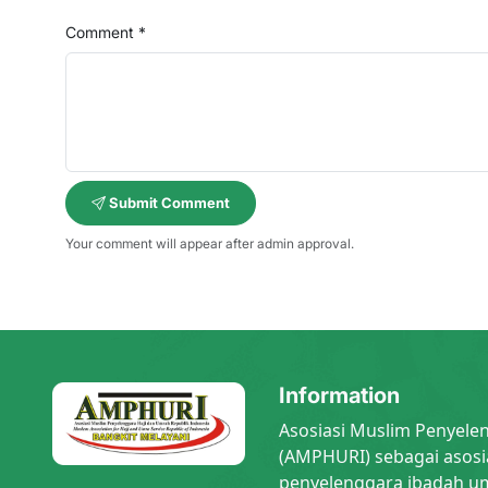
Comment *
Submit Comment
Your comment will appear after admin approval.
Information
Asosiasi Muslim Penyele
(AMPHURI) sebagai asosi
penyelenggara ibadah um