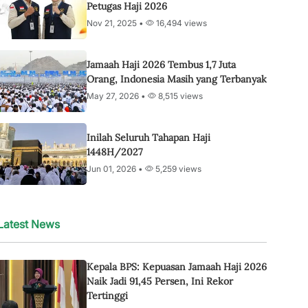
Petugas Haji 2026
Nov 21, 2025 •
16,494 views
Jamaah Haji 2026 Tembus 1,7 Juta
Orang, Indonesia Masih yang Terbanyak
May 27, 2026 •
8,515 views
Inilah Seluruh Tahapan Haji
1448H/2027
Jun 01, 2026 •
5,259 views
Latest News
Kepala BPS: Kepuasan Jamaah Haji 2026
Naik Jadi 91,45 Persen, Ini Rekor
Tertinggi