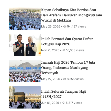
Kapan Sebaiknya Kita Berdoa Saat
Hari Arafah? Haruskah Mengikuti Jam
Wukuf di Mekkah?
May 25, 2026 •
54,427 views
Inilah Formasi dan Syarat Daftar
Petugas Haji 2026
Nov 21, 2025 •
16,603 views
Jamaah Haji 2026 Tembus 1,7 Juta
Orang, Indonesia Masih yang
Terbanyak
May 27, 2026 •
8,555 views
Inilah Seluruh Tahapan Haji
1448H/2027
Jun 01, 2026 •
5,317 views