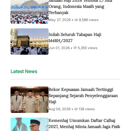
Jamaah Haji 2026 Tembus 1,7 Juta
Orang, Indonesia Masih yang
Terbanyak
May 27, 2026 •
8,586 views
Inilah Seluruh Tahapan Haji
1448H/2027
Jun 01, 2026 •
5,355 views
Latest News
Rekor Kepuasan Jamaah Tertinggi
Sepanjang Sejarah Penyelenggaraan
Haji
Aug 06, 2026 •
138 views
Kemenhaj Umumkan Daftar Calhaj
2027, Menhaj Minta Jamaah Jaga Fisik