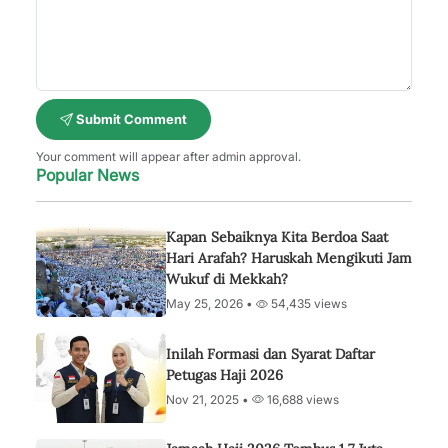
Submit Comment
Your comment will appear after admin approval.
Popular News
Kapan Sebaiknya Kita Berdoa Saat
Hari Arafah? Haruskah Mengikuti Jam
Wukuf di Mekkah?
May 25, 2026 •
54,435 views
Inilah Formasi dan Syarat Daftar
Petugas Haji 2026
Nov 21, 2025 •
16,688 views