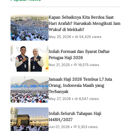
Kapan Sebaiknya Kita Berdoa Saat
Hari Arafah? Haruskah Mengikuti Jam
Wukuf di Mekkah?
May 25, 2026 •
54,425 views
Inilah Formasi dan Syarat Daftar
Petugas Haji 2026
Nov 21, 2025 •
16,575 views
Jamaah Haji 2026 Tembus 1,7 Juta
Orang, Indonesia Masih yang
Terbanyak
May 27, 2026 •
8,547 views
Inilah Seluruh Tahapan Haji
1448H/2027
Jun 01, 2026 •
5,303 views