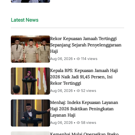
Latest News
Rekor Kepuasan Jamaah Tertinggi
Sepanjang Sejarah Penyelenggaraan
Haji
Aug 06, 2026 •
114 views
Kepala BPS: Kepuasan Jamaah Haji
2026 Naik Jadi 91,45 Persen, Ini
Rekor Tertinggi
Aug 06, 2026 •
52 views
Menhaj: Indeks Kepuasan Layanan
Haji 2026 Buktikan Peningkatan
Layanan Haji
Aug 06, 2026 •
58 views
Kemenhaj Mulai Operasikan Posko