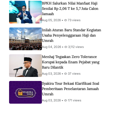
BPKH Salurkan Nilai Manfaat Haji
Senilai Rp 2,06 T ke 5,7 Juta Calon
Jamaah
Aug 05, 2026 •
73 views
Inilah Aturan Baru Standar Kegiatan
Usaha Penyelenggaraan Haji dan
Umrah
Aug 04, 2026 •
3,112 views
Menhaj Tegaskan Zero Tolerance
Korupsi kepada Enam Pejabat yang
Baru Dilantik
Aug 03, 2026 •
37 views
Syakira Tour Bekasi Klarifikasi Soal
Pemberitaan Penelantaran Jamaah
Umrah
Aug 03, 2026 •
171 views