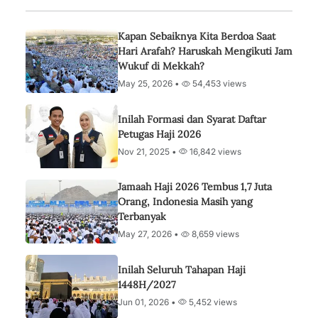
Kapan Sebaiknya Kita Berdoa Saat
Hari Arafah? Haruskah Mengikuti Jam
Wukuf di Mekkah?
May 25, 2026 •
54,453 views
Inilah Formasi dan Syarat Daftar
Petugas Haji 2026
Nov 21, 2025 •
16,842 views
Jamaah Haji 2026 Tembus 1,7 Juta
Orang, Indonesia Masih yang
Terbanyak
May 27, 2026 •
8,659 views
Inilah Seluruh Tahapan Haji
1448H/2027
Jun 01, 2026 •
5,452 views