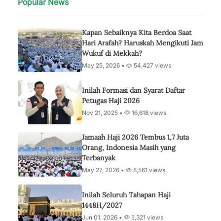
Popular News
Kapan Sebaiknya Kita Berdoa Saat
Hari Arafah? Haruskah Mengikuti Jam
Wukuf di Mekkah?
May 25, 2026 •
54,427 views
Inilah Formasi dan Syarat Daftar
Petugas Haji 2026
Nov 21, 2025 •
16,618 views
Jamaah Haji 2026 Tembus 1,7 Juta
Orang, Indonesia Masih yang
Terbanyak
May 27, 2026 •
8,561 views
Inilah Seluruh Tahapan Haji
1448H/2027
Jun 01, 2026 •
5,321 views