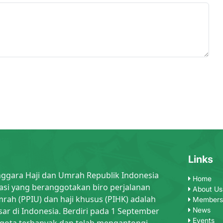
Links
nggara Haji dan Umrah Republik Indonesia
Home
asi yang beranggotakan biro perjalanan
About Us
rah (PPIU) dan haji khusus (PIHK) adalah
Members
sar di Indonesia. Berdiri pada 1 September
News
Events