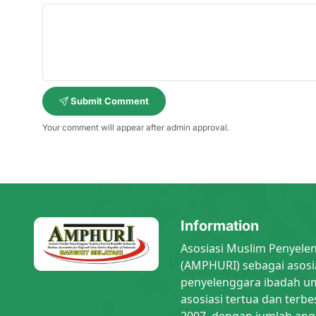
Submit Comment
Your comment will appear after admin approval.
Information
Asosiasi Muslim Penyele
(AMPHURI) sebagai asosi
penyelenggara ibadah um
asosiasi tertua dan terbe