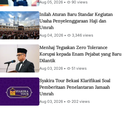
Aug 05, 2026 •
90 views
Inilah Aturan Baru Standar Kegiatan
Usaha Penyelenggaraan Haji dan
Umrah
Aug 04, 2026 •
3,346 views
Menhaj Tegaskan Zero Tolerance
Korupsi kepada Enam Pejabat yang Baru
Dilantik
Aug 03, 2026 •
51 views
Syakira Tour Bekasi Klarifikasi Soal
Pemberitaan Penelantaran Jamaah
Umrah
Aug 03, 2026 •
202 views