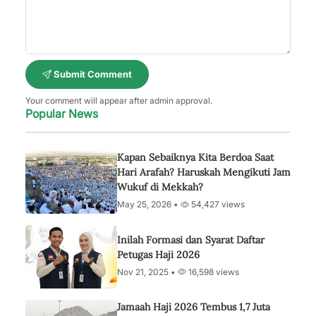
Submit Comment
Your comment will appear after admin approval.
Popular News
Kapan Sebaiknya Kita Berdoa Saat
Hari Arafah? Haruskah Mengikuti Jam
Wukuf di Mekkah?
May 25, 2026 •
54,427 views
Inilah Formasi dan Syarat Daftar
Petugas Haji 2026
Nov 21, 2025 •
16,598 views
Jamaah Haji 2026 Tembus 1,7 Juta