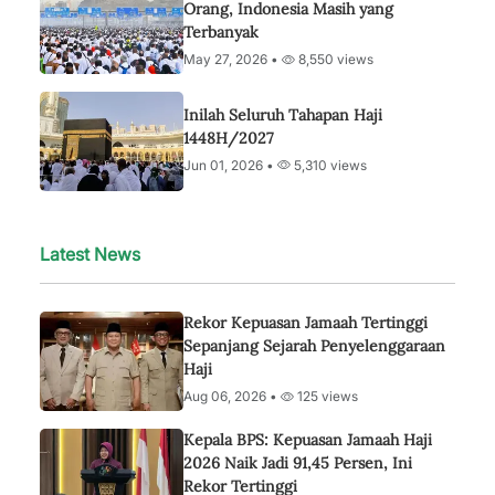
Orang, Indonesia Masih yang
Terbanyak
May 27, 2026 •
8,550 views
Inilah Seluruh Tahapan Haji
1448H/2027
Jun 01, 2026 •
5,310 views
Latest News
Rekor Kepuasan Jamaah Tertinggi
Sepanjang Sejarah Penyelenggaraan
Haji
Aug 06, 2026 •
125 views
Kepala BPS: Kepuasan Jamaah Haji
2026 Naik Jadi 91,45 Persen, Ini
Rekor Tertinggi