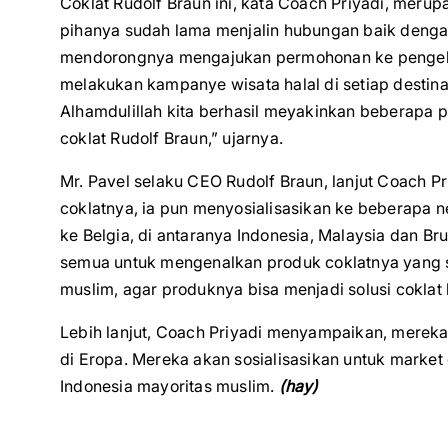
Coklat Rudolf Braun ini, kata Coach Priyadi, merupa
pihanya sudah lama menjalin hubungan baik dengan
mendorongnya mengajukan permohonan ke pengelola 
melakukan kampanye wisata halal di setiap destina
Alhamdulillah kita berhasil meyakinkan beberapa p
coklat Rudolf Braun,” ujarnya.
Mr. Pavel selaku CEO Rudolf Braun, lanjut Coach Pri
coklatnya, ia pun menyosialisasikan ke beberapa
ke Belgia, di antaranya Indonesia, Malaysia dan Brun
semua untuk mengenalkan produk coklatnya yang s
muslim, agar produknya bisa menjadi solusi coklat h
Lebih lanjut, Coach Priyadi menyampaikan, merek
di Eropa. Mereka akan sosialisasikan untuk marke
Indonesia mayoritas muslim.
(hay)