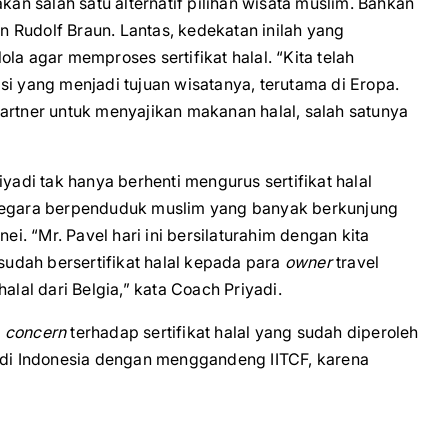
kan salah satu alternatif pilihan wisata muslim. Bahkan
 Rudolf Braun. Lantas, kedekatan inilah yang
agar memproses sertifikat halal. “Kita telah
si yang menjadi tujuan wisatanya, terutama di Eropa.
artner untuk menyajikan makanan halal, salah satunya
yadi tak hanya berhenti mengurus sertifikat halal
 negara berpenduduk muslim yang banyak berkunjung
ei. “Mr. Pavel hari ini bersilaturahim dengan kita
udah bersertifikat halal kepada para
owner
travel
alal dari Belgia,” kata Coach Priyadi.
a
concern
terhadap sertifikat halal yang sudah diperoleh
t di Indonesia dengan menggandeng IITCF, karena