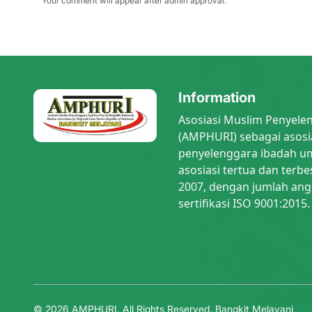
Your comment will appear after admin approval.
Information
Asosiasi Muslim Penyele
(AMPHURI) sebagai asosi
penyelenggara ibadah um
asosiasi tertua dan terbe
2007, dengan jumlah ang
sertifikasi ISO 9001:2015.
© 2026 AMPHURI. All Rights Reserved.
Bangkit Melayani