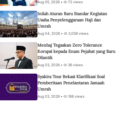
Aug 05, 2026 •
72 views
Inilah Aturan Baru Standar Kegiatan
Usaha Penyelenggaraan Haji dan
Umrah
Aug 04, 2026 •
3,058 views
Menhaj Tegaskan Zero Tolerance
Korupsi kepada Enam Pejabat yang Baru
Dilantik
Aug 03, 2026 •
36 views
Syakira Tour Bekasi Klarifikasi Soal
Pemberitaan Penelantaran Jamaah
Umrah
Aug 03, 2026 •
168 views