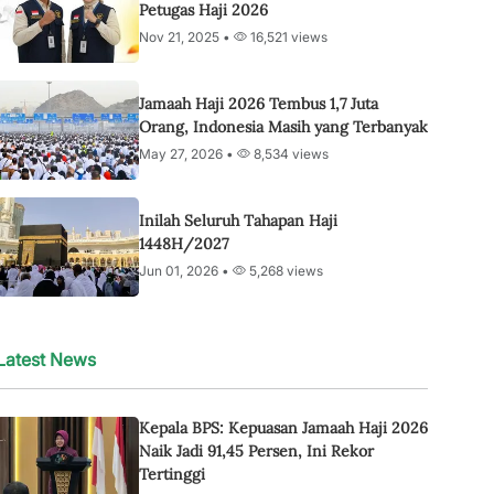
Petugas Haji 2026
Nov 21, 2025 •
16,521 views
Jamaah Haji 2026 Tembus 1,7 Juta
Orang, Indonesia Masih yang Terbanyak
May 27, 2026 •
8,534 views
Inilah Seluruh Tahapan Haji
1448H/2027
Jun 01, 2026 •
5,268 views
Latest News
Kepala BPS: Kepuasan Jamaah Haji 2026
Naik Jadi 91,45 Persen, Ini Rekor
Tertinggi