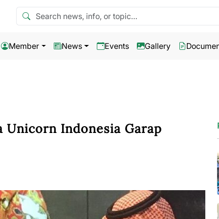
Search news
Member
News
Events
Gallery
Documen
a Unicorn Indonesia Garap