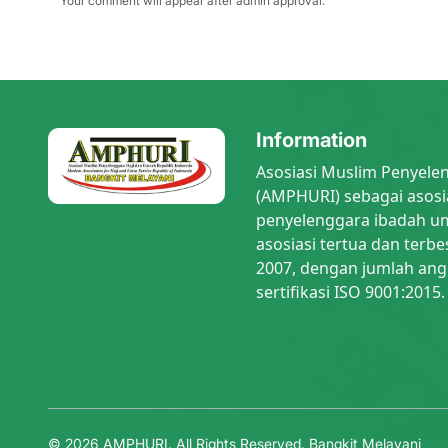
Your comment will appear after admin approval.
Information
Asosiasi Muslim Penyele
(AMPHURI) sebagai asosi
penyelenggara ibadah um
asosiasi tertua dan terbe
2007, dengan jumlah ang
sertifikasi ISO 9001:2015.
© 2026 AMPHURI. All Rights Reserved.
Bangkit Melayani