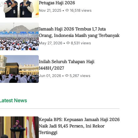
Petugas Haji 2026
Nov 21, 2025 •
16,518 views
Jamaah Haji 2026 Tembus 1,7 Juta
Orang, Indonesia Masih yang Terbanyak
May 27, 2026 •
8,531 views
Inilah Seluruh Tahapan Haji
1448H/2027
Jun 01, 2026 •
5,267 views
Latest News
Kepala BPS: Kepuasan Jamaah Haji 2026
Naik Jadi 91,45 Persen, Ini Rekor
Tertinggi