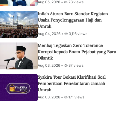
Aug 05, 2026 •
73 views
Inilah Aturan Baru Standar Kegiatan
Usaha Penyelenggaraan Haji dan
Umrah
Aug 04, 2026 •
3,116 views
Menhaj Tegaskan Zero Tolerance
Korupsi kepada Enam Pejabat yang Baru
Dilantik
Aug 03, 2026 •
37 views
Syakira Tour Bekasi Klarifikasi Soal
Pemberitaan Penelantaran Jamaah
Umrah
Aug 03, 2026 •
171 views