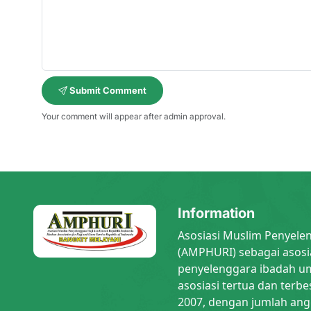
Submit Comment
Your comment will appear after admin approval.
Information
Asosiasi Muslim Penyele
(AMPHURI) sebagai asosi
penyelenggara ibadah um
asosiasi tertua dan terbe
2007, dengan jumlah ang