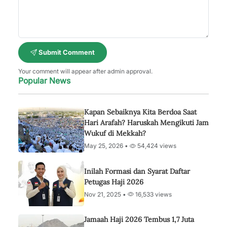
Submit Comment
Your comment will appear after admin approval.
Popular News
Kapan Sebaiknya Kita Berdoa Saat
Hari Arafah? Haruskah Mengikuti Jam
Wukuf di Mekkah?
May 25, 2026 •
54,424 views
Inilah Formasi dan Syarat Daftar
Petugas Haji 2026
Nov 21, 2025 •
16,533 views
Jamaah Haji 2026 Tembus 1,7 Juta