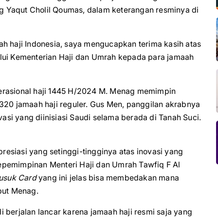
nag Yaqut Cholil Qoumas, dalam keterangan resminya di
ah haji Indonesia, saya mengucapkan terima kasih atas
alui Kementerian Haji dan Umrah kepada para jamaah
erasional haji 1445 H/2024 M. Menag memimpin
320 jamaah haji reguler. Gus Men, panggilan akrabnya
si yang diinisiasi Saudi selama berada di Tanah Suci.
esiasi yang setinggi-tingginya atas inovasi yang
epemimpinan Menteri Haji dan Umrah Tawfiq F Al
usuk Card
yang ini jelas bisa membedakan mana
ebut Menag.
 berjalan lancar karena jamaah haji resmi saja yang