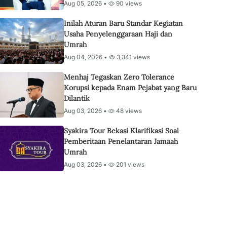
Aug 05, 2026 •
90 views
Inilah Aturan Baru Standar Kegiatan
Usaha Penyelenggaraan Haji dan
Umrah
Aug 04, 2026 •
3,341 views
Menhaj Tegaskan Zero Tolerance
Korupsi kepada Enam Pejabat yang Baru
Dilantik
Aug 03, 2026 •
48 views
Syakira Tour Bekasi Klarifikasi Soal
Pemberitaan Penelantaran Jamaah
Umrah
Aug 03, 2026 •
201 views