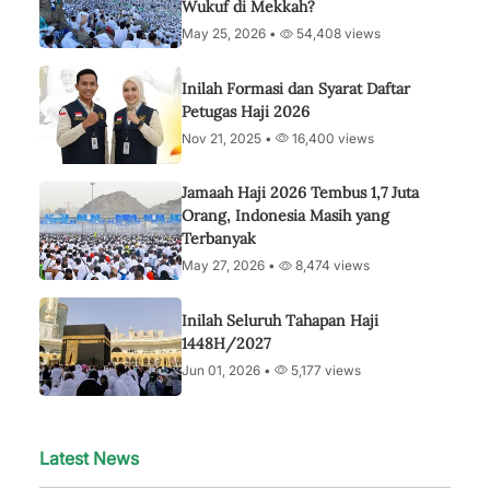
Wukuf di Mekkah?
May 25, 2026 •
54,408 views
Inilah Formasi dan Syarat Daftar
Petugas Haji 2026
Nov 21, 2025 •
16,400 views
Jamaah Haji 2026 Tembus 1,7 Juta
Orang, Indonesia Masih yang
Terbanyak
May 27, 2026 •
8,474 views
Inilah Seluruh Tahapan Haji
1448H/2027
Jun 01, 2026 •
5,177 views
Latest News