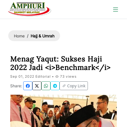
Hajj & Umrah
Home
Menag Yaqut: Sukses Haji
2022 Jadi <i>Benchmark</i>
Sep 01, 2022 Editorial •
73 views
Copy Link
Share: