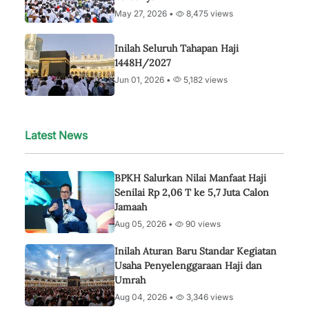
May 27, 2026 •
8,475 views
Inilah Seluruh Tahapan Haji
1448H/2027
Jun 01, 2026 •
5,182 views
Latest News
BPKH Salurkan Nilai Manfaat Haji
Senilai Rp 2,06 T ke 5,7 Juta Calon
Jamaah
Aug 05, 2026 •
90 views
Inilah Aturan Baru Standar Kegiatan
Usaha Penyelenggaraan Haji dan
Umrah
Aug 04, 2026 •
3,346 views