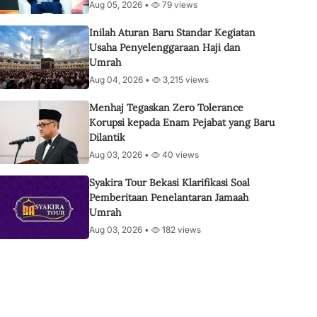
Aug 05, 2026 •
79 views
Inilah Aturan Baru Standar Kegiatan
Usaha Penyelenggaraan Haji dan
Umrah
Aug 04, 2026 •
3,215 views
Menhaj Tegaskan Zero Tolerance
Korupsi kepada Enam Pejabat yang Baru
Dilantik
Aug 03, 2026 •
40 views
Syakira Tour Bekasi Klarifikasi Soal
Pemberitaan Penelantaran Jamaah
Umrah
Aug 03, 2026 •
182 views