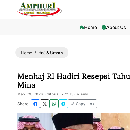
Home
About Us
Hajj & Umrah
Home
Menhaj RI Hadiri Resepsi Tah
Mina
May 29, 2026 Editorial •
137 views
Copy Link
Share: