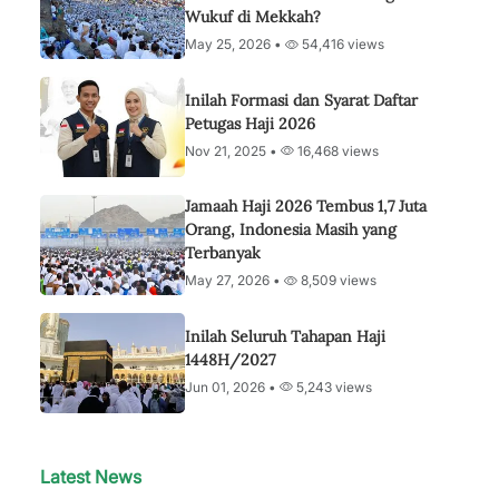
Wukuf di Mekkah?
May 25, 2026 •
54,416 views
Inilah Formasi dan Syarat Daftar
Petugas Haji 2026
Nov 21, 2025 •
16,468 views
Jamaah Haji 2026 Tembus 1,7 Juta
Orang, Indonesia Masih yang
Terbanyak
May 27, 2026 •
8,509 views
Inilah Seluruh Tahapan Haji
1448H/2027
Jun 01, 2026 •
5,243 views
Latest News