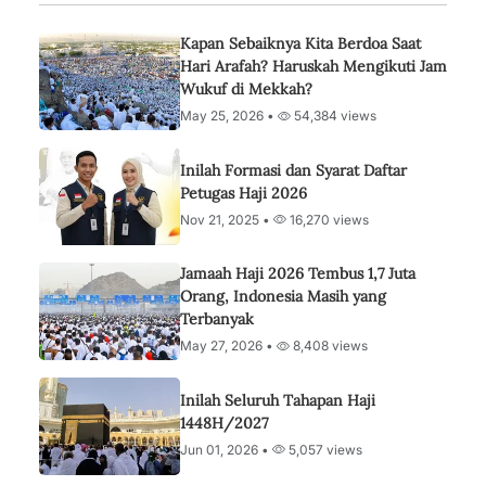
Kapan Sebaiknya Kita Berdoa Saat
Hari Arafah? Haruskah Mengikuti Jam
Wukuf di Mekkah?
May 25, 2026 •
54,384 views
Inilah Formasi dan Syarat Daftar
Petugas Haji 2026
Nov 21, 2025 •
16,270 views
Jamaah Haji 2026 Tembus 1,7 Juta
Orang, Indonesia Masih yang
Terbanyak
May 27, 2026 •
8,408 views
Inilah Seluruh Tahapan Haji
1448H/2027
Jun 01, 2026 •
5,057 views