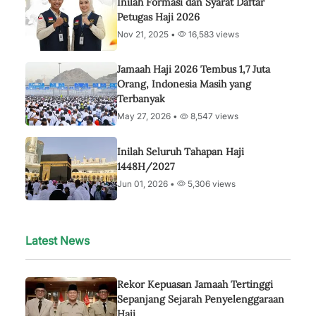
Inilah Formasi dan Syarat Daftar
Petugas Haji 2026
Nov 21, 2025 •
16,583 views
Jamaah Haji 2026 Tembus 1,7 Juta
Orang, Indonesia Masih yang
Terbanyak
May 27, 2026 •
8,547 views
Inilah Seluruh Tahapan Haji
1448H/2027
Jun 01, 2026 •
5,306 views
Latest News
Rekor Kepuasan Jamaah Tertinggi
Sepanjang Sejarah Penyelenggaraan
Haji