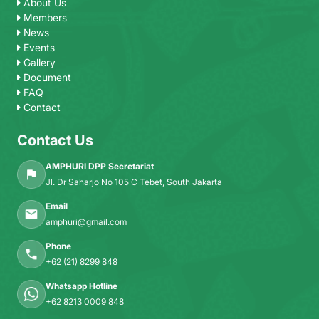
About Us
Members
News
Events
Gallery
Document
FAQ
Contact
Contact Us
AMPHURI DPP Secretariat
Jl. Dr Saharjo No 105 C Tebet, South Jakarta
Email
amphuri@gmail.com
Phone
+62 (21) 8299 848
Whatsapp Hotline
+62 8213 0009 848