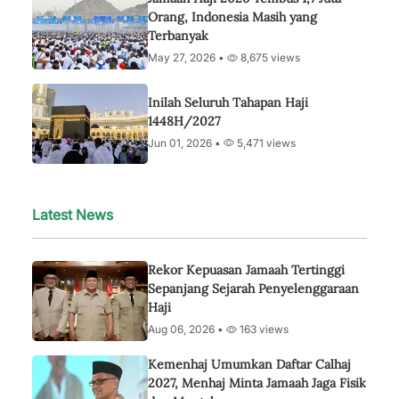
Orang, Indonesia Masih yang
Terbanyak
May 27, 2026 •
8,675 views
Inilah Seluruh Tahapan Haji
1448H/2027
Jun 01, 2026 •
5,471 views
Latest News
Rekor Kepuasan Jamaah Tertinggi
Sepanjang Sejarah Penyelenggaraan
Haji
Aug 06, 2026 •
163 views
Kemenhaj Umumkan Daftar Calhaj
2027, Menhaj Minta Jamaah Jaga Fisik