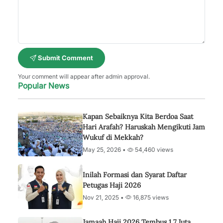
Submit Comment
Your comment will appear after admin approval.
Popular News
Kapan Sebaiknya Kita Berdoa Saat
Hari Arafah? Haruskah Mengikuti Jam
Wukuf di Mekkah?
May 25, 2026 •
54,460 views
Inilah Formasi dan Syarat Daftar
Petugas Haji 2026
Nov 21, 2025 •
16,875 views
Jamaah Haji 2026 Tembus 1,7 Juta