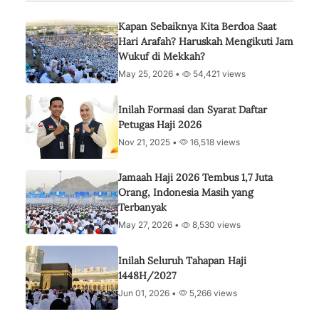
Kapan Sebaiknya Kita Berdoa Saat
Hari Arafah? Haruskah Mengikuti Jam
Wukuf di Mekkah?
May 25, 2026 •
54,421 views
Inilah Formasi dan Syarat Daftar
Petugas Haji 2026
Nov 21, 2025 •
16,518 views
Jamaah Haji 2026 Tembus 1,7 Juta
Orang, Indonesia Masih yang
Terbanyak
May 27, 2026 •
8,530 views
Inilah Seluruh Tahapan Haji
1448H/2027
Jun 01, 2026 •
5,266 views