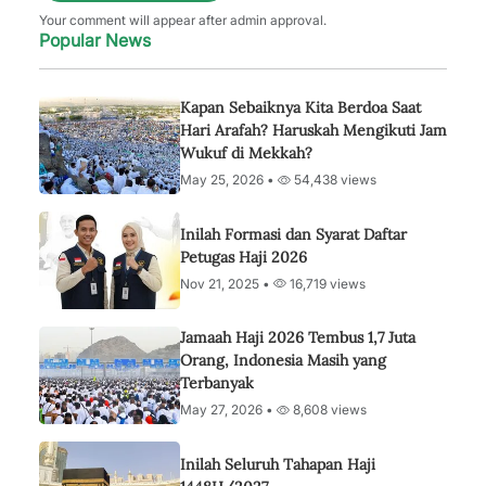
Your comment will appear after admin approval.
Popular News
Kapan Sebaiknya Kita Berdoa Saat
Hari Arafah? Haruskah Mengikuti Jam
Wukuf di Mekkah?
May 25, 2026 •
54,438 views
Inilah Formasi dan Syarat Daftar
Petugas Haji 2026
Nov 21, 2025 •
16,719 views
Jamaah Haji 2026 Tembus 1,7 Juta
Orang, Indonesia Masih yang
Terbanyak
May 27, 2026 •
8,608 views
Inilah Seluruh Tahapan Haji