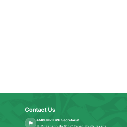
Contact Us
AMPHURI DPP Secretariat
Jl. Dr Saharjo No 105 C Tebet, South Jakarta