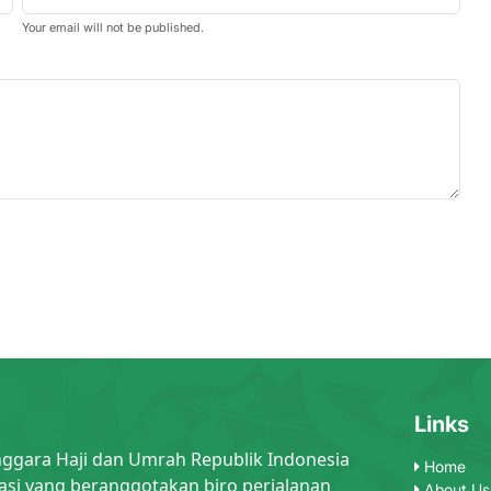
Your email will not be published.
Links
nggara Haji dan Umrah Republik Indonesia
Home
asi yang beranggotakan biro perjalanan
About Us