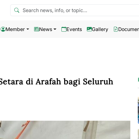
Search news
Member
News
Events
Gallery
Documen
etara di Arafah bagi Seluruh