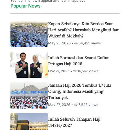
Your comment will appear after admin approval.
Popular News
Kapan Sebaiknya Kita Berdoa Saat
Hari Arafah? Haruskah Mengikuti Jam
Wukuf di Mekkah?
May 25, 2026 •
54,425 views
Inilah Formasi dan Syarat Daftar
Petugas Haji 2026
Nov 21, 2025 •
16,567 views
Jamaah Haji 2026 Tembus 1,7 Juta
Orang, Indonesia Masih yang
Terbanyak
May 27, 2026 •
8,545 views
Inilah Seluruh Tahapan Haji
1448H/2027