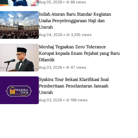
Aug 05, 2026 •
88 views
Inilah Aturan Baru Standar Kegiatan
Usaha Penyelenggaraan Haji dan
Umrah
Aug 04, 2026 •
3,335 views
Menhaj Tegaskan Zero Tolerance
Korupsi kepada Enam Pejabat yang Baru
Dilantik
Aug 03, 2026 •
47 views
Syakira Tour Bekasi Klarifikasi Soal
Pemberitaan Penelantaran Jamaah
Umrah
Aug 03, 2026 •
199 views