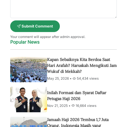
Submit Comment
Your comment will appear after admin approval.
Popular News
Kapan Sebaiknya Kita Berdoa Saat
Hari Arafah? Haruskah Mengikuti Jam
Wukuf di Mekkah?
May 25, 2026 •
54,434 views
Inilah Formasi dan Syarat Daftar
Petugas Haji 2026
Nov 21, 2025 •
16,664 views
Jamaah Haji 2026 Tembus 1,7 Juta
Orang, Indonesia Masih yang